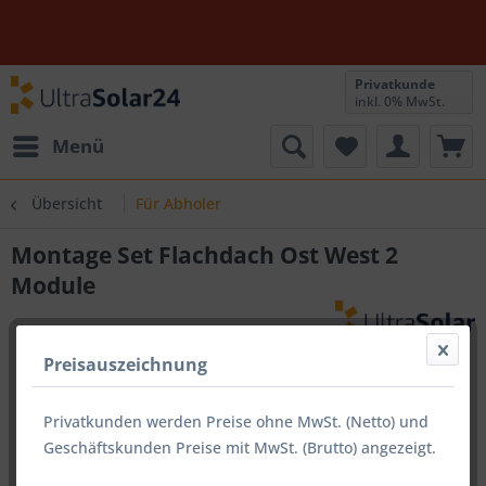
Privatkunde
inkl. 0% MwSt.
Menü
Übersicht
Für Abholer
Montage Set Flachdach Ost West 2
Module
Preisauszeichnung
Privatkunden werden Preise ohne MwSt. (Netto) und
Geschäftskunden Preise mit MwSt. (Brutto) angezeigt.