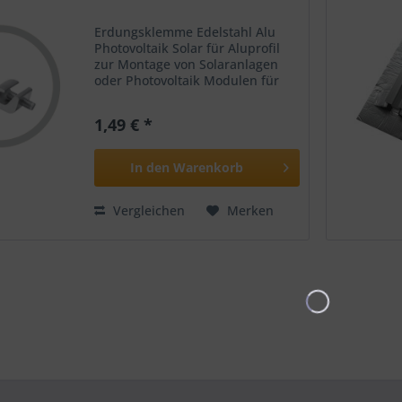
Erdungsklemme Edelstahl Alu
Photovoltaik Solar für Aluprofil
zur Montage von Solaranlagen
oder Photovoltaik Modulen für
Kabeldurchmesser bis 16mm²
Technische Informationen:
1,49 € *
Material: 6005-T5 eloxiertes
Aluminium Schraube -
rostfreier...
In den
Warenkorb
Vergleichen
Merken