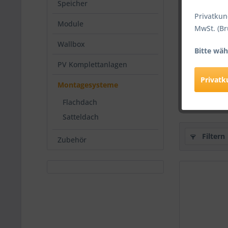
Speicher
Privatkun
Module
MwSt. (Br
Wallbox
35 mm
Bitte wäh
PV Komplettanlagen
Privat
Montagesysteme
Flachdach
Satteldach
Filtern
Zubehör