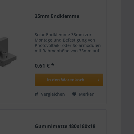
35mm Endklemme
Solar Endklemme 35mm zur
Montage und Befestigung von
Photovoltaik- oder Solarmodulen
mit Rahmenhöhe von 35mm auf
Flachdächer Lieferumfang:
Endklemme 35mm
0,61 € *
Verschraubung mit M9 Schraube
und Gewindeplatte Merkmale:
Material: Alu. 6005-T5...
In den
Warenkorb
Vergleichen
Merken
Gummimatte 480x180x18