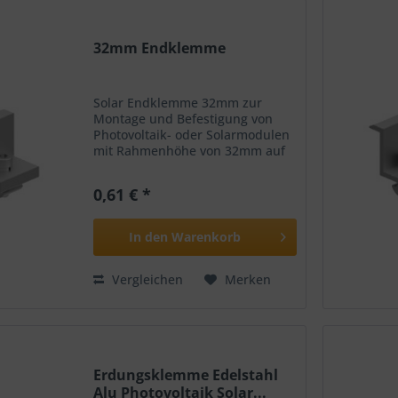
32mm Endklemme
Solar Endklemme 32mm zur
Montage und Befestigung von
Photovoltaik- oder Solarmodulen
mit Rahmenhöhe von 32mm auf
Flachdächer Lieferumfang:
Endklemme 32mm
0,61 € *
Verschraubung mit M9 Schraube
und Gewindeplatte Merkmale:
Material: Alu. 6005-T5...
In den
Warenkorb
Vergleichen
Merken
Erdungsklemme Edelstahl
Alu Photovoltaik Solar...