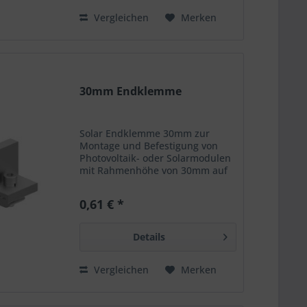
Vergleichen
Merken
30mm Endklemme
Solar Endklemme 30mm zur
Montage und Befestigung von
Photovoltaik- oder Solarmodulen
mit Rahmenhöhe von 30mm auf
Flachdächer Lieferumfang:
Endklemme 30mm
0,61 € *
Verschraubung mit M9 Schraube
und Gewindeplatte Merkmale:
Material: Alu. 6005-T5...
Details
Vergleichen
Merken