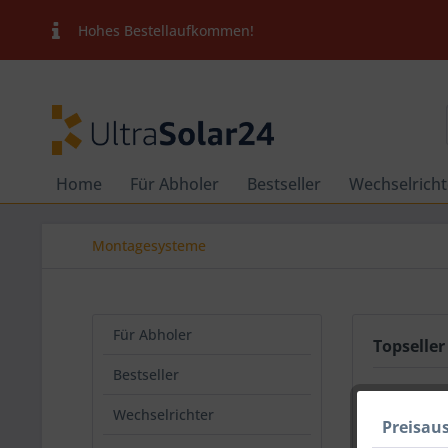
Hohes Bestellaufkommen!
Home
Für Abholer
Bestseller
Wechselricht
Montagesysteme
Für Abholer
Topseller
Bestseller
Wechselrichter
Preisau