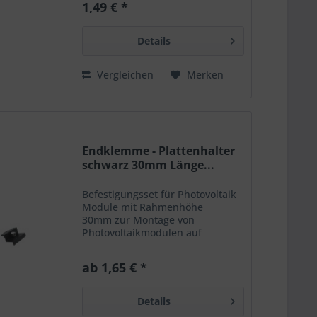
1,49 € *
Schrägdächern erfordert eine
stabile und
korrosionsbeständige...
Details
Vergleichen
Merken
Endklemme - Plattenhalter
schwarz 30mm Länge...
Befestigungsset für Photovoltaik
Module mit Rahmenhöhe
30mm zur Montage von
Photovoltaikmodulen auf
diversen Dächer. Die Montage
von Solarmodulen auf Flach- und
ab 1,65 € *
Schrägdächern erfordert eine
stabile und
korrosionsbeständige...
Details