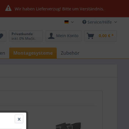
Wir haben Lieferverzug! Bitte um Verständnis.
Service/Hilfe
Ultrasolar24.de
Privatkunde
Mein Konto
0,00 € *
inkl. 0% MwSt.
gen
Montagesysteme
Zubehör