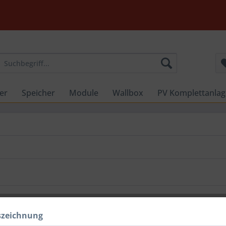
er
Speicher
Module
Wallbox
PV Komplettanla
szeichnung