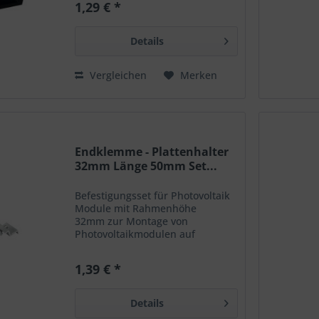
1,29 € *
Endklemme aus Aluminium mit
einem Loch, das passend für die
M8-Schraube gebohrt ist. Die...
Details
Vergleichen
Merken
Endklemme - Plattenhalter
32mm Länge 50mm Set...
Befestigungsset für Photovoltaik
Module mit Rahmenhöhe
32mm zur Montage von
Photovoltaikmodulen auf
diversen Dächer. Die Montage
von Solarmodulen auf Flach- und
1,39 € *
Schrägdächern erfordert eine
stabile und
korrosionsbeständige...
Details