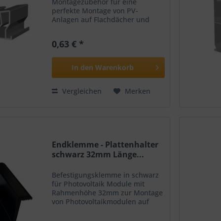
Montagezubehör für eine
perfekte Montage von PV-
Anlagen auf Flachdächer und
ermöglichen eine optimale
Ausrichtung und Neigung der PV-
0,63 € *
Module zur Sonne für einen
wirtschaftlichen Betrieb.
Lieferumfang:...
In den
Warenkorb
Vergleichen
Merken
Endklemme - Plattenhalter
schwarz 32mm Länge...
Befestigungsklemme in schwarz
für Photovoltaik Module mit
Rahmenhöhe 32mm zur Montage
von Photovoltaikmodulen auf
diversen Dächer.
Produktmerkmale: