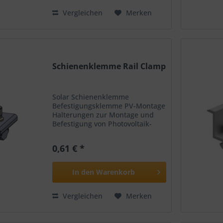
Vergleichen
Merken
Schienenklemme Rail Clamp
Solar Schienenklemme
Befestigungsklemme PV-Montage
Halterungen zur Montage und
Befestigung von Photovoltaik-
oder Solarmodulen Lieferumfang:
Befestigungsklemme
0,61 € *
Verschraubung mit M8
Gleitmutter M8x30 Schraube
Federscheibe M8 U-Scheibe M8...
In den
Warenkorb
Vergleichen
Merken