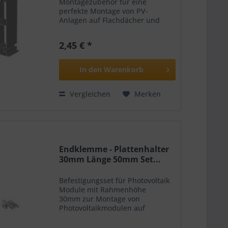
Montagezubehör für eine
perfekte Montage von PV-
Anlagen auf Flachdächer und
ermöglichen eine optimale
Ausrichtung und Neigung der PV-
2,45 € *
Module zur Sonne für einen
wirtschaftlichen Betrieb.
Lieferumfang:...
In den
Warenkorb
Vergleichen
Merken
Endklemme - Plattenhalter
30mm Länge 50mm Set...
Befestigungsset für Photovoltaik
Module mit Rahmenhöhe
30mm zur Montage von
Photovoltaikmodulen auf
diversen Dächer. Die Montage
von Solarmodulen auf Flach- und