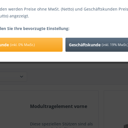
den werden Preise ohne MwSt. (Netto) und Geschäftskunden Preis
utto) angezeigt.
 Mittelklemme
35mm Endklemme
Erdungskl
len Sie Ihre bevorzugte Einstellung:
Alu Photov
kunde
Geschäftskunde
(inkl. 0% MwSt.)
(inkl. 19% MwSt.
0,61 € *
0,61 € *
1
Modultragelement vorne
Diese speziellen Stützen sind als