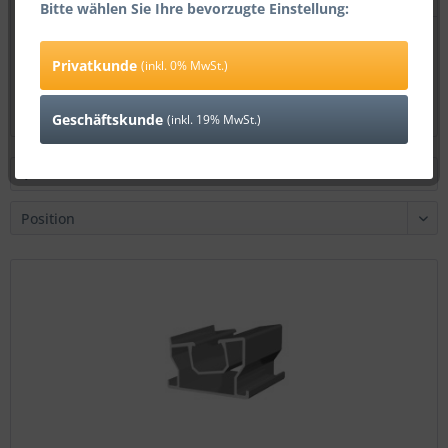
Bitte wählen Sie Ihre bevorzugte Einstellung:
Erdungsklemme Edelstahl Alu Photovoltaik Solar...
Privatkunde
(inkl. 0% MwSt.)
1,49 € *
Geschäftskunde
(inkl. 19% MwSt.)
Filtern