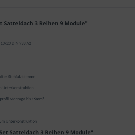
 Satteldach 3 Reihen 9 Module"
M10x20 DIN 933 A2
alter Stehfalzklemme
m Unterkonstruktion
luprofil Montage bis 16mm²
,5m Unterkonstruktion
Set Satteldach 3 Reihen 9 Module"