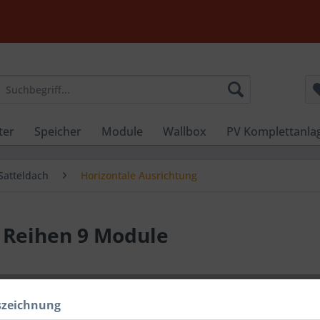
ter
Speicher
Module
Wallbox
PV Komplettanla
Satteldach
Horizontale Ausrichtung
 Reihen 9 Module
szeichnung
Dieser