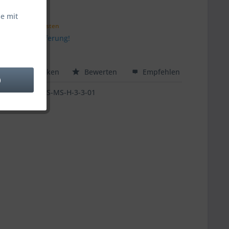
 € *
e mit
zzgl. Versandkosten
stenfreie Lieferung!
 ca. 5 Tage
hen
Merken
Bewerten
Empfehlen
)
US-MS-H-3-3-01