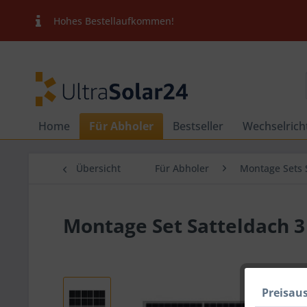
Hohes Bestellaufkommen!
Home
Für Abholer
Bestseller
Wechselrich
Übersicht
Für Abholer
Montage Sets 
Montage Set Satteldach 3
Preisau