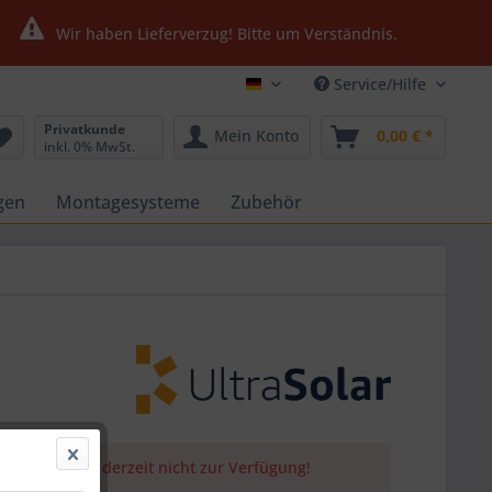
Wir haben Lieferverzug! Bitte um Verständnis.
Service/Hilfe
Ultrasolar24.de
Privatkunde
Mein Konto
0,00 € *
inkl. 0% MwSt.
gen
Montagesysteme
Zubehör
 Artikel steht derzeit nicht zur Verfügung!