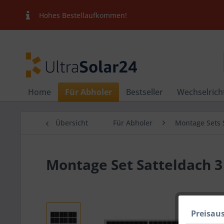
Hohes Bestellaufkommen!
Home
Für Abholer
Bestseller
Wechselrich
Übersicht
Für Abholer
Montage Sets 
Montage Set Satteldach 3
Preisau