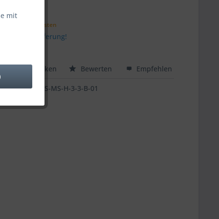
 € *
e mit
zzgl. Versandkosten
stenfreie Lieferung!
 ca. 5 Tage
hen
Merken
Bewerten
Empfehlen
)
US-MS-H-3-3-B-01