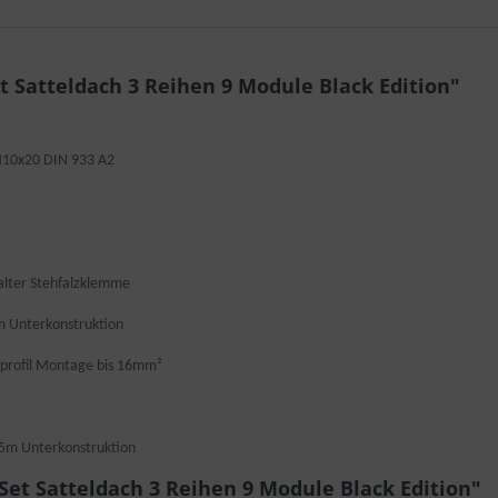
 Satteldach 3 Reihen 9 Module Black Edition"
M10x20 DIN 933 A2
alter Stehfalzklemme
m Unterkonstruktion
luprofil Montage bis 16mm²
,5m Unterkonstruktion
et Satteldach 3 Reihen 9 Module Black Edition"