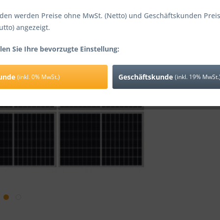
449,00
den werden Preise ohne MwSt. (Netto) und Geschäftskunden Preis
inkl. 0% MwSt.
utto) angezeigt.
Versandko
Lieferzeit
len Sie Ihre bevorzugte Einstellung:
Vergleic
kunde
Geschäftskunde
(inkl. 0% MwSt.)
(inkl. 19% MwSt.
Artikel-Nr.: