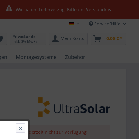
Wir haben Lieferverzug! Bitte um Verständnis.
Service/Hilfe
Ultrasolar24.de
Privatkunde
Mein Konto
0,00 € *
inkl. 0% MwSt.
gen
Montagesysteme
Zubehör
 Artikel steht derzeit nicht zur Verfügung!