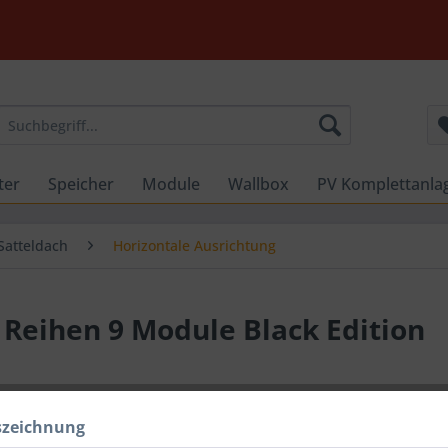
ter
Speicher
Module
Wallbox
PV Komplettanla
Satteldach
Horizontale Ausrichtung
 Reihen 9 Module Black Edition
szeichnung
Dieser