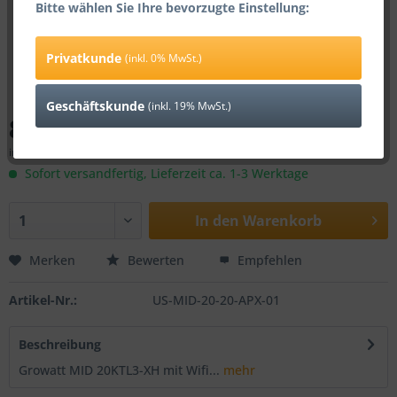
Bitte wählen Sie Ihre bevorzugte Einstellung:
Privatkunde
(inkl. 0% MwSt.)
Geschäftskunde
(inkl. 19% MwSt.)
8.299,00 € *
inkl. 0% MwSt.
zzgl. Versandkosten
Sofort versandfertig, Lieferzeit ca. 1-3 Werktage
In den
Warenkorb
Merken
Bewerten
Empfehlen
Artikel-Nr.:
US-MID-20-20-APX-01
Beschreibung
Growatt MID 20KTL3-XH mit Wifi...
mehr