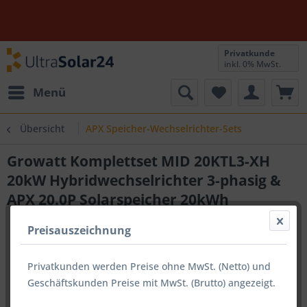
Privatkunde
inkl. 0% MwSt.
Menü
Übersicht
APX Speicher-Wechselrichter-Sets
Growatt Komplettset MID 20KTL3-XH
20kW Hybridwechselrichter 3-phasig &
APX 20.0P Solarspeicher 20kWh
Preisauszeichnung
Privatkunden werden Preise ohne MwSt. (Netto) und
Geschäftskunden Preise mit MwSt. (Brutto) angezeigt.