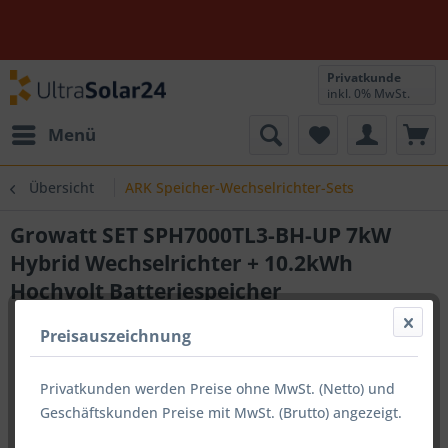
Privatkunde
inkl. 0% MwSt.
Menü
Übersicht
ARK Speicher-Wechselrichter-Sets
Growatt SET SPH7000TL3-BH-UP 7kW
Hybrid Wechselrichter + 10.2kWh
Hochvolt Batteriespeicher
Preisauszeichnung
Privatkunden werden Preise ohne MwSt. (Netto) und
Geschäftskunden Preise mit MwSt. (Brutto) angezeigt.