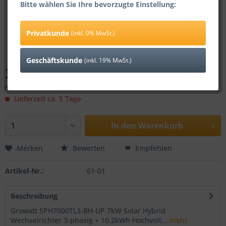
Bitte wählen Sie Ihre bevorzugte Einstellung:
Privatkunde
(inkl. 0% MwSt.)
Geschäftskunde
(inkl. 19% MwSt.)
3.749,00 € *
inkl. 0% MwSt.
zzgl. Versandkosten
Lieferzeit ca. 5 Tage
In den
Warenkorb
Merken
Bewerten
Empfehlen
Artikel-Nr.:
61-01
Beschreibung
Growatt SPH7000TL3-BH-UP 7kW Solar Hybrid
Wechselrichter 3-phasig + 10.2kWh Hochvolt...
mehr