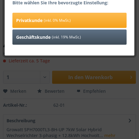
Bitte wählen Sie Ihre bevorzugte Einstellung:
Privatkunde
(inkl. 0% MwSt.)
Geschäftskunde
(inkl. 19% MwSt.)
4.249,00 € *
inkl. 0% MwSt.
zzgl. Versandkosten
Lieferzeit ca. 5 Tage
In den
Warenkorb
Merken
Bewerten
Empfehlen
Artikel-Nr.:
62-01
Beschreibung
Growatt SPH7000TL3-BH-UP 7kW Solar Hybrid
Wechselrichter 3-phasig + 12.8kWh Hochvolt...
mehr