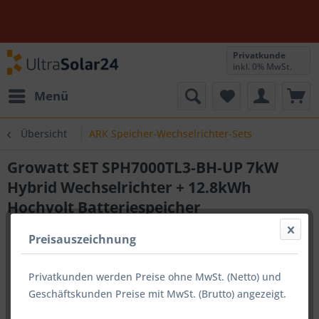
Privatkunde
inkl. 0% MwSt.
Menü
Übersicht
ARK Speicher-Wechselrichter-Sets
Growatt SET SPH7000TL3-BH-UP 7kW
Hybrid Wechselrichter + 12.8kWh
Hochvolt Batteriespeicher
Preisauszeichnung
Privatkunden werden Preise ohne MwSt. (Netto) und
Geschäftskunden Preise mit MwSt. (Brutto) angezeigt.