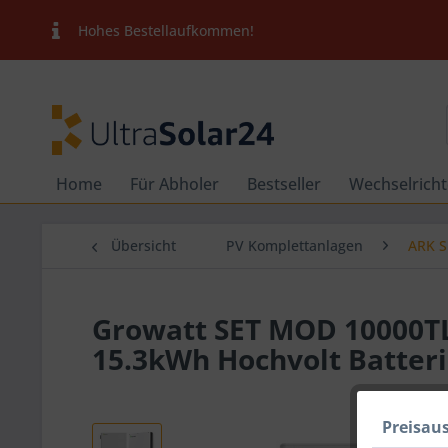
Hohes Bestellaufkommen!
Home
Für Abholer
Bestseller
Wechselricht
Übersicht
PV Komplettanlagen
ARK S
Growatt SET MOD 10000TL
15.3kWh Hochvolt Batter
Preisau