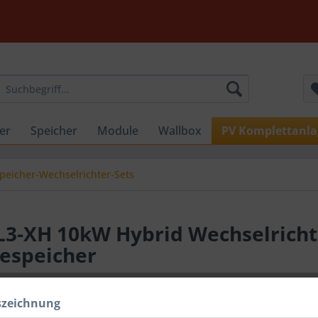
er
Speicher
Module
Wallbox
PV Komplettanl
peicher-Wechselrichter-Sets
3-XH 10kW Hybrid Wechselricht
iespeicher
szeichnung
4.999,