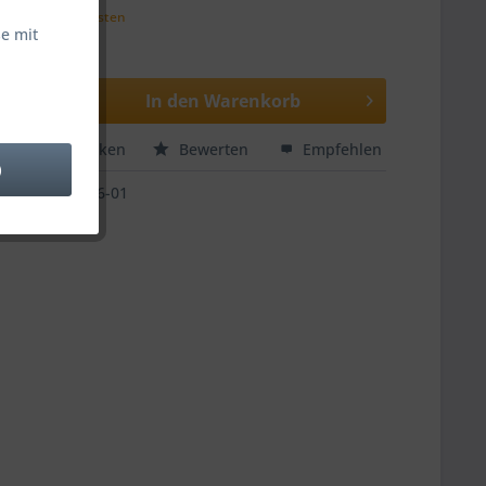
zzgl. Versandkosten
e mit
 ca. 5 Tage
In den
Warenkorb
hen
Merken
Bewerten
Empfehlen
)
66-01