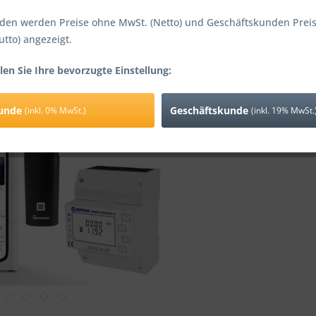
inkl. 0% MwSt.
den werden Preise ohne MwSt. (Netto) und Geschäftskunden Preis
Lieferzeit
utto) angezeigt.
len Sie Ihre bevorzugte Einstellung:
Vergleic
kunde
Geschäftskunde
(inkl. 0% MwSt.)
(inkl. 19% MwSt.
Artikel-Nr.: