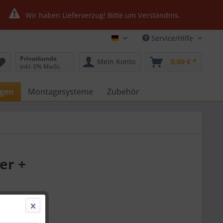
Wir haben Lieferverzug! Bitte um Verständnis.
Service/Hilfe
Ultrasolar24.de
Privatkunde
Mein Konto
0,00 € *
inkl. 0% MwSt.
agen
Montagesysteme
Zubehör
er +
00 € *