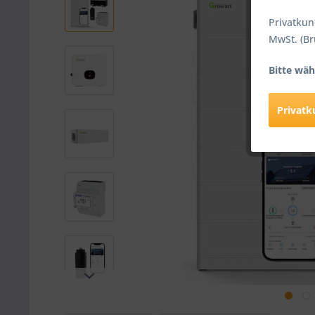
Privatkun
MwSt. (Br
Bitte wäh
Privat