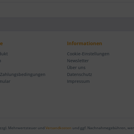
ce
Informationen
dukt
Cookie-Einstellungen
n
Newsletter
Über uns
 Zahlungsbedingungen
Datenschutz
mular
Impressum
h zzgl. Mehrwertsteuer und
Versandkosten
und ggf. Nachnahmegebühren, wenn