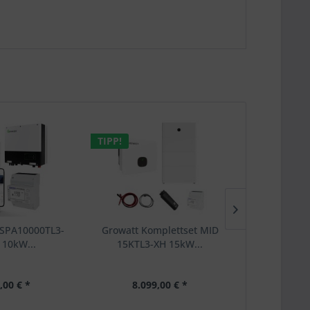
TIPP!
 SPA10000TL3-
Growatt Komplettset MID
Growatt SET
10kW...
15KTL3-XH 15kW...
XH 10k
,00 € *
8.099,00 € *
3.30