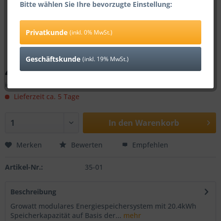
Bitte wählen Sie Ihre bevorzugte Einstellung:
Privatkunde
(inkl. 0% MwSt.)
Geschäftskunde
(inkl. 19% MwSt.)
4.727,01 € *
inkl. 0% MwSt.
zzgl. Versandkosten
Lieferzeit ca. 5 Tage
In den
Warenkorb
Merken
Bewerten
Empfehlen
Artikel-Nr.:
35-01
Beschreibung
Growatt modulares Energiespeichersystem mit 20.4kWh
Speicherkapazität auf Basis der...
mehr