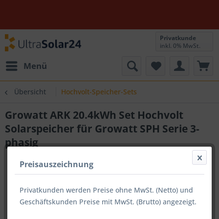
Privatkunde
inkl. 0% MwSt.
Menü
Übersicht
Hochvolt-Speicher-Sets
Growatt ARK 20.4kWh Set Hochvolt
Solarspeicher für Growatt SPH Serie 3-
phasig
Preisauszeichnung
Privatkunden werden Preise ohne MwSt. (Netto) und
Geschäftskunden Preise mit MwSt. (Brutto) angezeigt.