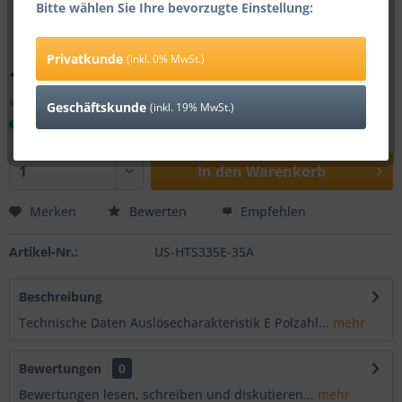
Bitte wählen Sie Ihre bevorzugte Einstellung:
Privatkunde
(inkl. 0% MwSt.)
117,81 € *
inkl. 0% MwSt.
zzgl. Versandkosten
Geschäftskunde
(inkl. 19% MwSt.)
Sofort versandfertig, Lieferzeit ca. 1-3 Werktage
In den
Warenkorb
Merken
Bewerten
Empfehlen
Artikel-Nr.:
US-HTS335E-35A
Beschreibung
Technische Daten Auslösecharakteristik E Polzahl...
mehr
Bewertungen
0
Bewertungen lesen, schreiben und diskutieren...
mehr