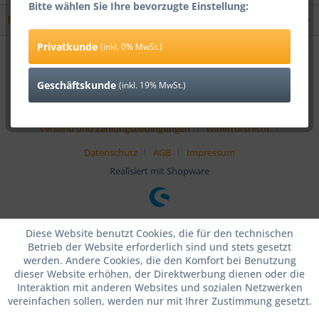
Bitte wählen Sie Ihre bevorzugte Einstellung:
Newsletter
Privatkunde
(inkl. 0% MwSt.)
* Alle Preise verstehen sich zzgl. Mehrwertsteuer und
Versandkosten
und ggf. Nachnahmegebühren, wenn nicht anders beschrieben
Geschäftskunde
(inkl. 19% MwSt.)
Cookie-Einstellungen
Händler-Login
Über uns
Kontakt
Versand und Zahlungsbedingungen
Widerrufsrecht
Datenschutz
AGB
Impressum
Realisiert mit Shopware
Diese Website benutzt Cookies, die für den technischen
Betrieb der Website erforderlich sind und stets gesetzt
werden. Andere Cookies, die den Komfort bei Benutzung
dieser Website erhöhen, der Direktwerbung dienen oder die
Interaktion mit anderen Websites und sozialen Netzwerken
vereinfachen sollen, werden nur mit Ihrer Zustimmung gesetzt.