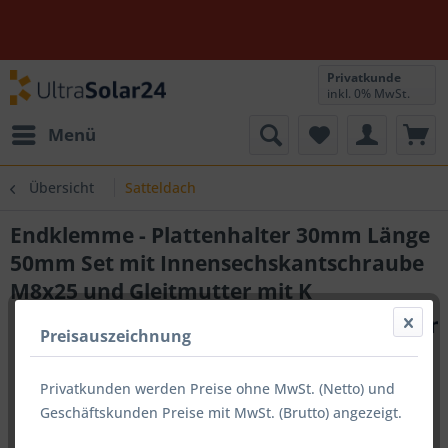
Privatkunde
inkl. 0% MwSt.
Menü
Übersicht
Satteldach
Endklemme - Plattenhalter 30mm Länge
50mm Set mit Innensechskantschraube
M8x25 und Gleitmutter mit K
Preisauszeichnung
Privatkunden werden Preise ohne MwSt. (Netto) und
Geschäftskunden Preise mit MwSt. (Brutto) angezeigt.