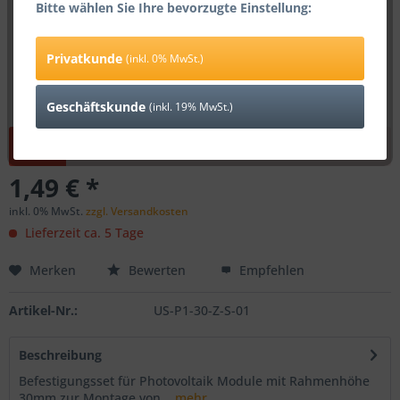
Bitte wählen Sie Ihre bevorzugte Einstellung:
Privatkunde
(inkl. 0% MwSt.)
Geschäftskunde
(inkl. 19% MwSt.)
Dieser Artikel steht derzeit nicht zur Verfügung!
1,49 € *
inkl. 0% MwSt.
zzgl. Versandkosten
Lieferzeit ca. 5 Tage
Merken
Bewerten
Empfehlen
Artikel-Nr.:
US-P1-30-Z-S-01
Beschreibung
Befestigungsset für Photovoltaik Module mit Rahmenhöhe
30mm zur Montage von...
mehr