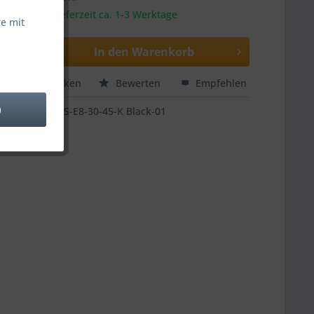
sandfertig, Lieferzeit ca. 1-3 Werktage
e mit
In den
Warenkorb
hen
Merken
Bewerten
Empfehlen
)
US-E8-30-45-K Black-01