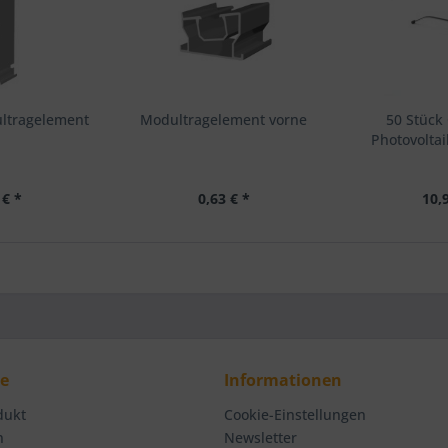
ultragelement
Modultragelement vorne
50 Stück 
Photovoltai
 € *
0,63 € *
10,
ce
Informationen
dukt
Cookie-Einstellungen
n
Newsletter