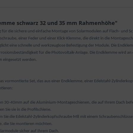
klemme schwarz 32 und 35 mm Rahmenhöhe"
g für die sichere und einfache Montage von Solarmodulen auf Flach- und Sc
hraube, einer Feder und einer Klick-Klemme, die direkt in die Montageschi
icht eine schnelle und werkzeuglose Befestigung der Module. Die Endkle
orrosionsbeständigkeit für die Photovoltaik-Anlage. Die Endklemme wird 
n eingesetzt werden.
das vormontierte Set, das aus einer Endklemme, einer Edelstahl-Zylinderko
tieren:
on 30-40mm auf die Aluminium-Montageschienen, die auf Ihrem Dach befes
Sie sie in die Profilschiene.
 Sie die Edelstahl-Zylinderkopfschraube M8 mit einem Schraubenschlüssel
e, die Sie montieren möchten.
olarmodule sicher auf Ihrem Dach.