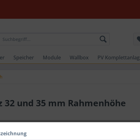
er
Speicher
Module
Wallbox
PV Komplettanla
ch
z 32 und 35 mm Rahmenhöhe
1,39 €
szeichnung
inkl. 0% MwSt.