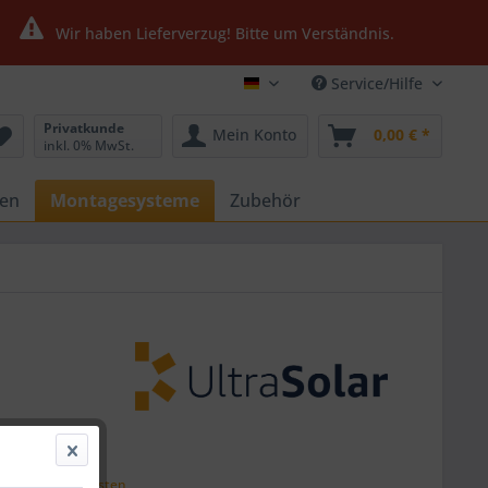
Wir haben Lieferverzug! Bitte um Verständnis.
Service/Hilfe
Ultrasolar24.de
Privatkunde
Mein Konto
0,00 € *
inkl. 0% MwSt.
gen
Montagesysteme
Zubehör
 *
zzgl. Versandkosten