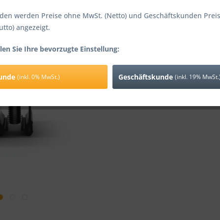
Sofort ver
den werden Preise ohne MwSt. (Netto) und Geschäftskunden Preis
utto) angezeigt.
len Sie Ihre bevorzugte Einstellung:
Vergleic
kunde
Geschäftskunde
(inkl. 0% MwSt.)
(inkl. 19% MwSt.
Artikel-Nr.: