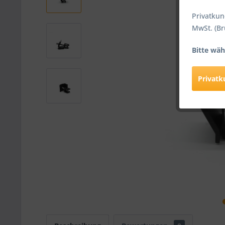
Privatkun
MwSt. (Br
Bitte wäh
Privat