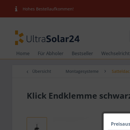
Hohes Bestellaufkommen!
Home
Für Abholer
Bestseller
Wechselricht
Übersicht
Montagesysteme
Sattelda
Klick Endklemme schwar
Preisau