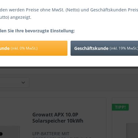
den werden Preise ohne MwSt. (Netto) und Geschäftskunden Preis
utto) angezeigt.
att APX 5.0P
Growatt APX 10.0P
Growat
len Sie Ihre bevorzugte Einstellung:
speicher 5kWh
Solarspeicher 10kWh
Solarsp
kunde
Geschäftskunde
(inkl. 0% MwSt.)
(inkl. 19% MwSt.
357,00 € *
2.500,00 € *
3.3
TIPP!
Growatt APX 10.0P
Solarspeicher 10kWh
LFP-BATTERIE MIT