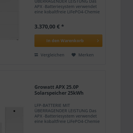
ÜBERRAGENDER LEISTUNG Das
APX -Batteriesystem verwendet
eine kobaltfreie LiFePO4-Chemie
und einen vierstufigen Schutz
durch BMS, modulare
3.370,00 € *
Energieoptimierung, Sicherung
und Aerosol, um seine erhöhte
Sicherheit,...
In den
Warenkorb
Vergleichen
Merken
Growatt APX 25.0P
Solarspeicher 25kWh
LFP-BATTERIE MIT
ÜBERRAGENDER LEISTUNG Das
APX -Batteriesystem verwendet
eine kobaltfreie LiFePO4-Chemie
und einen vierstufigen Schutz
durch BMS, modulare