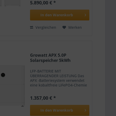
5.890,00 € *
Energieoptimierung, Sicherung
und Aerosol, um seine erhöhte
Sicherheit,...
In den
Warenkorb
Vergleichen
Merken
Growatt APX 5.0P
Solarspeicher 5kWh
LFP-BATTERIE MIT
ÜBERRAGENDER LEISTUNG Das
APX -Batteriesystem verwendet
eine kobaltfreie LiFePO4-Chemie
und einen vierstufigen Schutz
durch BMS, modulare
1.357,00 € *
Energieoptimierung, Sicherung
und Aerosol, um seine erhöhte
Sicherheit,...
In den
Warenkorb