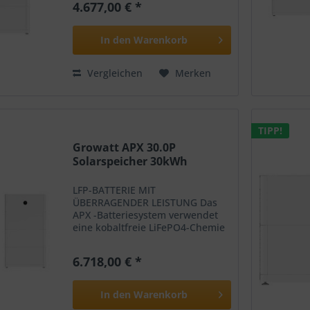
4.677,00 € *
Energieoptimierung, Sicherung
und Aerosol, um seine erhöhte
Sicherheit,...
In den
Warenkorb
Vergleichen
Merken
TIPP!
Growatt APX 30.0P
Solarspeicher 30kWh
LFP-BATTERIE MIT
ÜBERRAGENDER LEISTUNG Das
APX -Batteriesystem verwendet
eine kobaltfreie LiFePO4-Chemie
und einen vierstufigen Schutz
durch BMS, modulare
6.718,00 € *
Energieoptimierung, Sicherung
und Aerosol, um seine erhöhte
Sicherheit,...
In den
Warenkorb