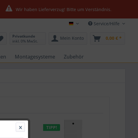
Wir haben Lieferverzug! Bitte um Verständnis.
Service/Hilfe
Ultrasolar24.de
Privatkunde
Mein Konto
0,00 € *
inkl. 0% MwSt.
gen
Montagesysteme
Zubehör
TIPP!
TIPP!