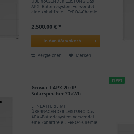
ÜBERRAGENDER LEISTUNG Das
APX -Batteriesystem verwendet
eine kobaltfreie LiFePO4-Chemie
und einen vierstufigen Schutz
durch BMS, modulare
2.500,00 € *
Energieoptimierung, Sicherung
und Aerosol, um seine erhöhte
Sicherheit,...
In den
Warenkorb
Vergleichen
Merken
TIPP!
Growatt APX 20.0P
Solarspeicher 20kWh
LFP-BATTERIE MIT
ÜBERRAGENDER LEISTUNG Das
APX -Batteriesystem verwendet
eine kobaltfreie LiFePO4-Chemie
und einen vierstufigen Schutz
durch BMS, modulare