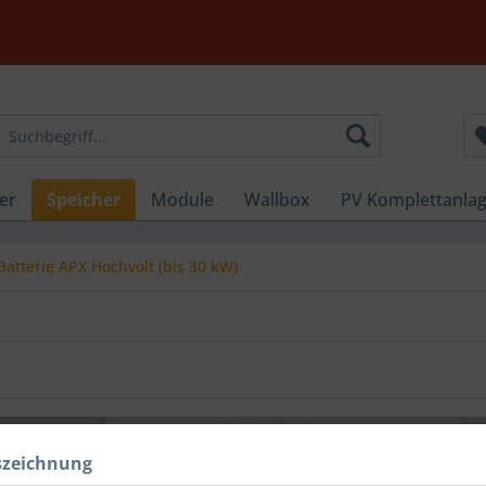
er
Speicher
Module
Wallbox
PV Komplettanla
Batterie APX Hochvolt (bis 30 kW)
TIPP!
TIPP!
szeichnung