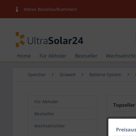
Hohes Bestellaufkommen!
Home
Für Abholer
Bestseller
Wechselricht
Speicher
Growatt
Batterie-System
Für Abholer
Topseller
Bestseller
TIPP!
Wechselrichter
Preisau