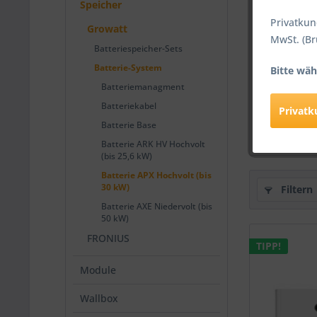
Speicher
Privatkun
Growatt
MwSt. (Br
Batteriespeicher-Sets
Grow
Batterie-System
Bitte wäh
Solar
Batteriemanagment
Batteriekabel
Privat
1.
Batterie Base
Batterie ARK HV Hochvolt
(bis 25,6 kW)
Batterie APX Hochvolt (bis
30 kW)
Filtern
Batterie AXE Niedervolt (bis
50 kW)
FRONIUS
TIPP!
Module
Wallbox