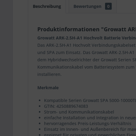
Beschreibung
Bewertungen
0
Produktinformationen "Growatt ARK
Growatt ARK-2.5H-A1 Hochvolt Batterie Verbin
Das ARK-2.5H-A1 Hochvolt Verbindungskabelset
und SPA zum Einsatz. Das Growatt ARK-2.5H-A1 
dem Hybridwechselrichter der Growatt Serien S
Kommunikationskabel vom Batteriesystem zum We
installieren.
Merkmale
Kompatible Serien Growatt SPA 5000-10000
GTIN: 4250889674083
Strom- und Kommunikationskabel
einfache Installation und Integration in n
hervorragendes Preis-Leistungs-Verhältnis
Einsatz im Innen- und Außenbereich für maxi
geeignet für privaten und gewerblichen Eins