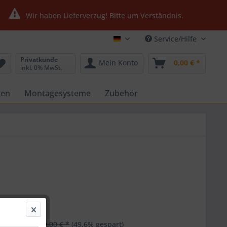
Wir haben Lieferverzug! Bitte um Verständnis.
Service/Hilfe
Ultrasolar24.de
Privatkunde
Mein Konto
0,00 € *
inkl. 0% MwSt.
gen
Montagesysteme
Zubehör
€ *
99,00 € *
(49,6% gespart)