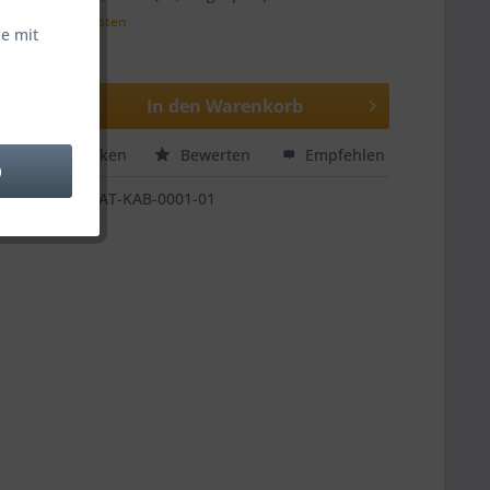
zzgl. Versandkosten
e mit
 ca. 5 Tage
In den
Warenkorb
hen
Merken
Bewerten
Empfehlen
)
BAT-KAB-0001-01