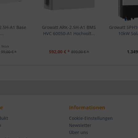
2.5H-A1 Base
Growatt ARK-2.5H-A1 BMS
Growatt SPH1
...
HVC 60050-A1 Hochvolt...
10kW Sola
1 Stück
592,00 € *
1.349
99,00 € *
899,00 € *
ce
Informationen
dukt
Cookie-Einstellungen
n
Newsletter
Über uns