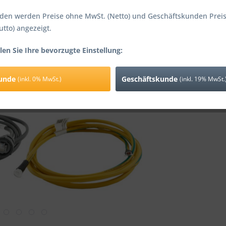
inkl. 0% MwSt.
den werden Preise ohne MwSt. (Netto) und Geschäftskunden Preis
Lieferzeit
utto) angezeigt.
len Sie Ihre bevorzugte Einstellung:
Vergleic
kunde
Geschäftskunde
(inkl. 0% MwSt.)
(inkl. 19% MwSt.
Artikel-Nr.: