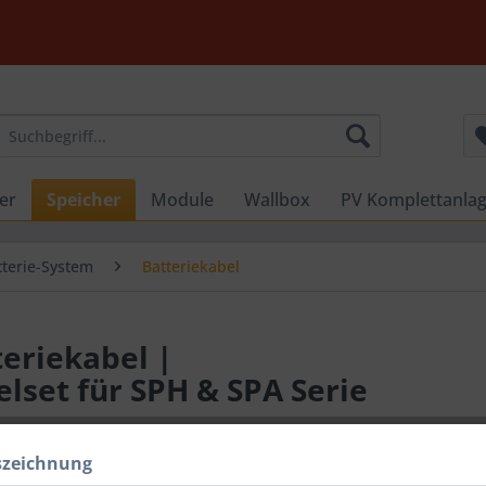
er
Speicher
Module
Wallbox
PV Komplettanla
tterie-System
Batteriekabel
eriekabel |
set für SPH & SPA Serie
szeichnung
49,90 