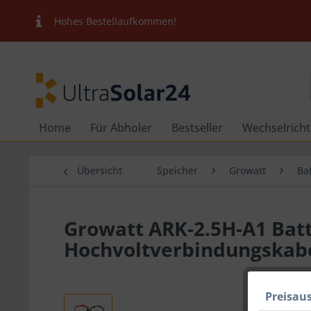
Hohes Bestellaufkommen!
Home
Für Abholer
Bestseller
Wechselricht
Übersicht
Speicher
Growatt
Ba
Growatt ARK-2.5H-A1 Batt
Hochvoltverbindungskabel
Preisau