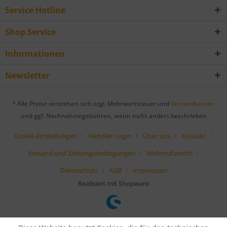
Service Hotline
Shop Service
Informationen
Newsletter
* Alle Preise verstehen sich zzgl. Mehrwertsteuer und
Versandkosten
und ggf. Nachnahmegebühren, wenn nicht anders beschrieben
Cookie-Einstellungen
Händler-Login
Über uns
Kontakt
Versand und Zahlungsbedingungen
Widerrufsrecht
Datenschutz
AGB
Impressum
Realisiert mit Shopware